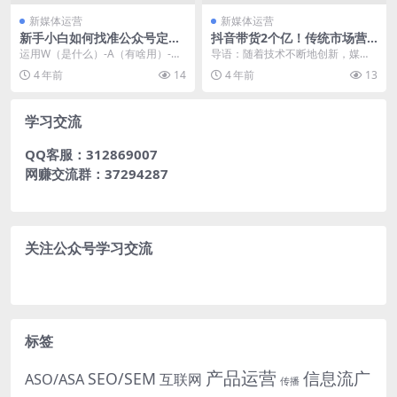
新媒体运营
新媒体运营
新手小白如何找准公众号定
抖音带货2个亿！传统市场营
位？带你系统学习账号定位
销人该如何破局？
运用W（是什么）-A（有啥用）-W
导语：随着技术不断地创新，媒介
（为什么）-H（怎么做）-E（结
也在不断的升级，各种新鲜的事物
4 年前
14
4 年前
13
果）思维模型，...
层出不穷，这也为市场...
学习交流
QQ客服：312869007
网赚交流群：37294287
关注公众号学习交流
标签
产品运营
信息流广
SEO/SEM
ASO/ASA
互联网
传播