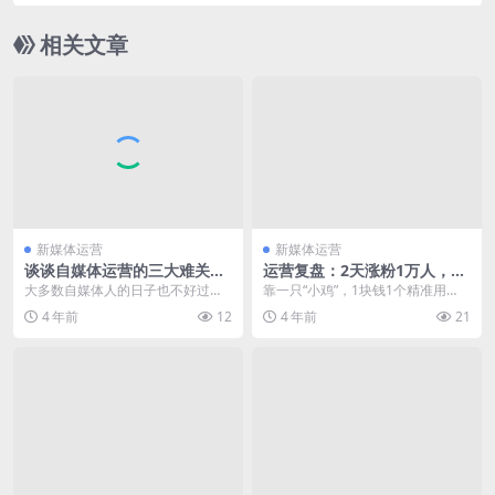
相关文章
新媒体运营
新媒体运营
谈谈自媒体运营的三大难关与
运营复盘：2天涨粉1万人，公
盈利之困
众号运营也可以玩转地推
大多数自媒体人的日子也不好过，
靠一只“小鸡”，1块钱1个精准用
不仅存在盈利困难的问题，同时深
户，2天涨粉1万人，他们是怎么做
4 年前
12
4 年前
21
受运营之苦。 虽说“...
到的？ 去年我投...