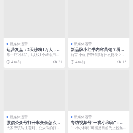
新媒体运营
新媒体运营
运营复盘：2天涨粉1万人，公
新品牌小红书内容营销？看这
众号运营也可以玩转地推
28条建议
靠一只“小鸡”，1块钱1个精准用
前言 小红书营销哪有什么捷径？有
户，2天涨粉1万人，他们是怎么做
的！ 这一篇小红书28条建议，我和
4 年前
21
4 年前
15
到的？ 去年我投...
品牌小伙伴交流...
新媒体运营
新媒体运营
微信公众号打开率变低怎么
专访视频号“一禅小和尚”：如
办？
何5个月涨粉200万，单条播放
大家应该能注意到，公众号的打开
“一禅小和尚”可能是目前为止粉丝量
近3亿？
率每年都在下降。前有大号挡道，
最多的视频号。 虽然这并非来自完