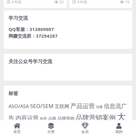
4 年前
22
4 年前
19
后有小号追击，中间横...
全统计，但自1...
学习交流
QQ客服：312869007
网赚交流群：37294287
关注公众号学习交流
标签
产品运营
信息流广
SEO/SEM
ASO/ASA
互联网
传播
大
品牌营销案例
内容运营
告
品牌营销
品牌
创意
厂动态
广告文案创
首页
分类
会员
我的
小红书
市场洞察
市场运营
广告