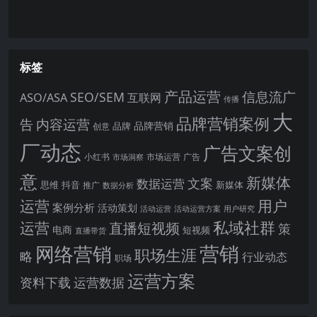
标签
产品运营
信息流广
SEO/SEM
ASO/ASA
互联网
传播
大
品牌营销案例
内容运营
告
品牌营销
品牌
创意
厂动态
广告文案创
小红书
市场洞察
市场运营
广告
意
新媒体
文案
数据运营
思维
抖音
新媒体
推广
数据分析
运营
用户
案例分析
活动策划
活动运营
活动运营方案
用户研究
运营
私域社群
直播短视频
策
电商
短视频
直播带货
网络营销
营销
职场生涯
略
行业动态
职场
运营方案
运营数据
资料下载