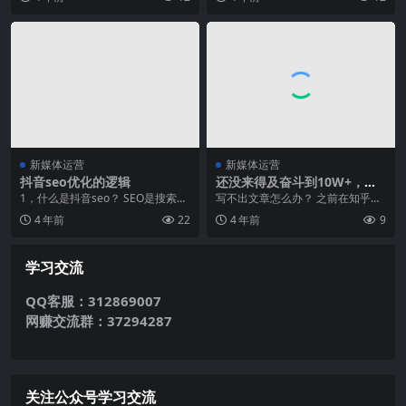
天，这些细小的注意力不...
播上，客观分析了微信...
新媒体运营
新媒体运营
抖音seo优化的逻辑
还没来得及奋斗到10W+，就
已经死在了日更的焦虑上？
1，什么是抖音seo？ SEO是搜索引
写不出文章怎么办？ 之前在知乎看
擎，而抖音SEO优化，是通过技术
了篇文章，作者说，自从他做了新
4 年前
22
4 年前
9
手段，提高...
媒体运营，焦虑就变...
学习交流
QQ客服：312869007
网赚交流群：37294287
关注公众号学习交流