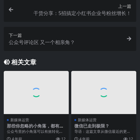
上一篇
干货分享：5招搞定小红书企业号粉丝增长！
下一篇
公众号评论区 又一个相亲角？
相关文章
新媒体运营
新媒体运营
那些你忽略的小角落，都有涨
微信已走到极限？
粉、变现的价值
公众号里的小角落可以有效转化长
导语：这篇文章从微信最近的更新
尾流量。自媒体竞争白热化的今
内容出发，从内容、公众号以及直
4 年前
12
4 年前
12