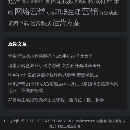
运营
私域社群
直播短视频
策
电商
短视频
直播带货
网络营销
营销
职场生涯
略
行业动态
职场
运营方案
运营数据
资料下载
近期文章
酒桌玩游戏小程序源码 16款手机端游戏大全
猜拳大转盘游戏小程序源码 支持积分商城赚积分
UniApp开发的微信小程序商城源码 带测试数据
淘系运营21天速成班(更新24年7月)，0基础轻松搞定淘系
运营，不做假把式
AI自动生成短视频和图文课程，全方位手把手教学
Copyright © 2017 - 2022 413Z.COM. All RightsReserved.
微推客
版权所有 未
经允许禁止建立影像