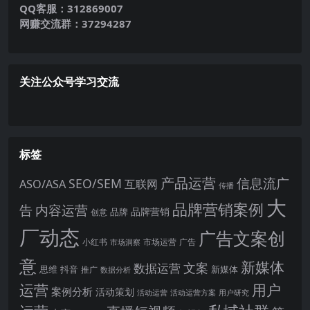
QQ客服：312869007
网赚交流群：37294287
关注公众号学习交流
标签
产品运营
信息流广
SEO/SEM
ASO/ASA
互联网
传播
大
品牌营销案例
内容运营
告
品牌营销
品牌
创意
厂动态
广告文案创
小红书
市场洞察
市场运营
广告
意
新媒体
文案
数据运营
思维
抖音
新媒体
推广
数据分析
运营
用户
案例分析
活动策划
活动运营
活动运营方案
用户研究