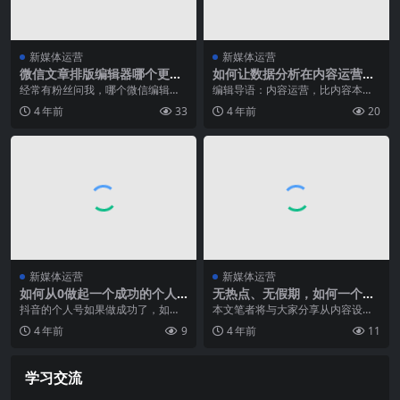
新媒体运营
新媒体运营
微信文章排版编辑器哪个更好
如何让数据分析在内容运营中
用？我做了次评测。
发挥作用？
经常有粉丝问我，哪个微信编辑器
编辑导语：内容运营，比内容本身
更好用？ 因为微信后台虽然可以编
更重要的是好的内容分发矩阵，运
4 年前
33
4 年前
20
辑文章，但实在太干...
营需要了解各大平台的...
新媒体运营
新媒体运营
如何从0做起一个成功的个人
无热点、无假期，如何一个月
抖音号？
内涨粉3万？
抖音的个人号如果做成功了，如今
本文笔者将与大家分享从内容设计
也是很值钱的，那么在资源、资金
到运营技巧，再到日常活动策划，
4 年前
9
4 年前
11
不充分的条件下，想做...
让你轻松实现公众号粉...
学习交流