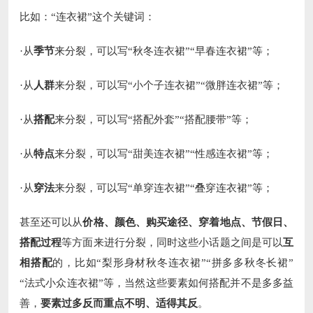
比如：“连衣裙”这个关键词：
·从
季节
来分裂，可以写“秋冬连衣裙”“早春连衣裙”等；
·从
人群
来分裂，可以写“小个子连衣裙”“微胖连衣裙”等；
·从
搭配
来分裂，可以写“搭配外套”“搭配腰带”等；
·从
特点
来分裂，可以写“甜美连衣裙”“性感连衣裙”等；
·从
穿法
来分裂，可以写“单穿连衣裙”“叠穿连衣裙”等；
甚至还可以从
价格、颜色、购买途径、穿着地点、节假日、
搭配过程
等方面来进行分裂，同时这些小话题之间是可以
互
相搭配
的，比如“梨形身材秋冬连衣裙”“拼多多秋冬长裙”
“法式小众连衣裙”等，当然这些要素如何搭配并不是多多益
善，
要素过多反而重点不明、适得其反
。