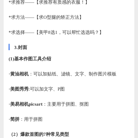
*求推荐——【求推荐有质感的衣服！】
*求方法——【求O型腿的矫正方法】
*求选择——【美甲8选1，可以帮忙选选吗？】
3.封面
(1)基本作图工具介绍
·黄油相机
：可以加贴纸、滤镜、文字、制作图片模板
·美图秀秀
:可以加文字、P图
·美易相机picsart
：主要用于拼图、抠图
·简拼
：用于拼图
（2）爆款首图的7种常见类型