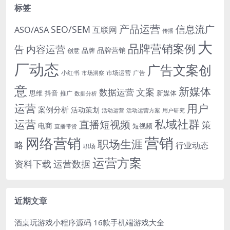
标签
产品运营
信息流广
SEO/SEM
ASO/ASA
互联网
传播
大
品牌营销案例
内容运营
告
品牌营销
品牌
创意
厂动态
广告文案创
小红书
市场洞察
市场运营
广告
意
新媒体
文案
数据运营
思维
抖音
新媒体
推广
数据分析
运营
用户
案例分析
活动策划
活动运营
活动运营方案
用户研究
运营
私域社群
直播短视频
策
电商
短视频
直播带货
网络营销
营销
职场生涯
略
行业动态
职场
运营方案
运营数据
资料下载
近期文章
酒桌玩游戏小程序源码 16款手机端游戏大全