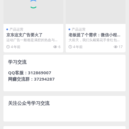
产品运营
产品运营
京东这支广告要火了
老板提了个需求：微信小程序
调用支付宝支付！然后群里炸
运动广告一般都是满腔的热血与积
大前天，我们头戴菊花手拿红包的
锅了
极的倡导，而这支广告却很不一
小编同学在社群里发出了灵魂提
4 年前
6
4 年前
17
样。去挑衅，去多管闲事...
问： （声明一下：小编...
学习交流
QQ客服：312869007
网赚交流群：37294287
关注公众号学习交流