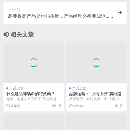
下一篇
想要提高产品交付的质量，产品经理必须要知道……
相关文章
产品运营
产品运营
什么是品牌续命的特效药？适
品牌运营：“上纲上线”脑回路
用新锐和传统品牌
导读：这篇文章回答了“什么是超级
品牌运营，有时候是一个“上纲上线”
单品”和“怎么打造超级单品”两个问
的过程，本质是一种提炼、升华、
4 年前
15
4 年前
12
题，阐述了“打...
包装的能力。本文...