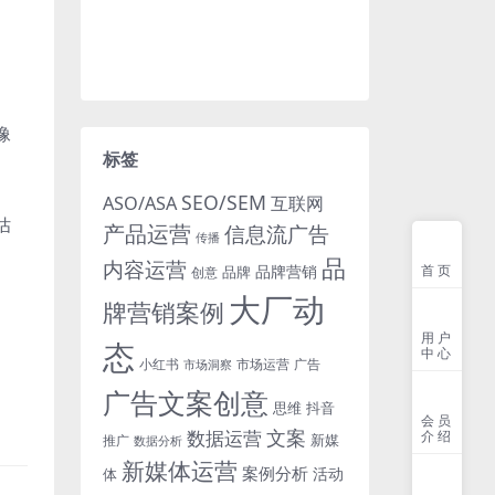
像
标签
SEO/SEM
ASO/ASA
互联网
估
产品运营
信息流广告
传播
品
内容运营
品牌营销
首页
品牌
创意
大厂动
牌营销案例
用户
态
中心
小红书
市场洞察
市场运营
广告
。
广告文案创意
思维
抖音
会员
文案
数据运营
介绍
新媒
推广
数据分析
新媒体运营
案例分析
活动
体