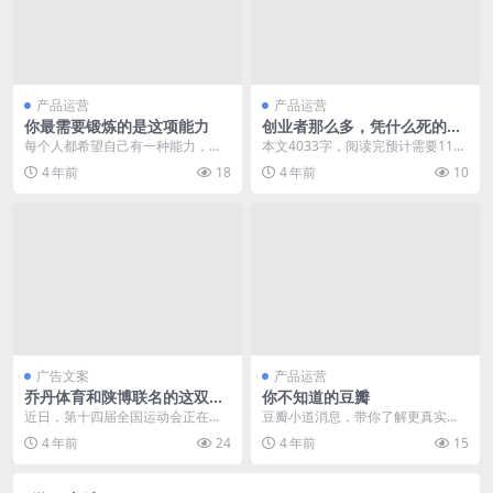
产品运营
产品运营
你最需要锻炼的是这项能力
创业者那么多，凭什么死的不
是你？
每个人都希望自己有一种能力，这
本文4033字，阅读完预计需要11分
项能力最好能让我们在职场和江湖
钟 前段时间我在朋友圈小范围调
4 年前
18
4 年前
10
上变得无坚不摧，那有...
研，大家最最感...
广告文案
产品运营
乔丹体育和陕博联名的这双
你不知道的豆瓣
鞋，穿出唐朝味儿？
近日，第十四届全国运动会正在陕
豆瓣小道消息，带你了解更真实豆
西西安举办。西安是历史闻名的汉
瓣。 1、豆瓣员工300人左右，其中
4 年前
24
4 年前
15
唐古都，大唐不夜城更...
产品、研发、设...