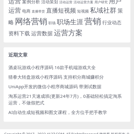
运营
用户
案例分析
活动策划
活动运营
活动运营方案
用户研究
运营
私域社群
直播短视频
策
电商
短视频
直播带货
网络营销
营销
职场生涯
略
行业动态
职场
运营方案
运营数据
资料下载
近期文章
酒桌玩游戏小程序源码 16款手机端游戏大全
猜拳大转盘游戏小程序源码 支持积分商城赚积分
UniApp开发的微信小程序商城源码 带测试数据
淘系运营21天速成班(更新24年7月)，0基础轻松搞定淘系
运营，不做假把式
AI自动生成短视频和图文课程，全方位手把手教学