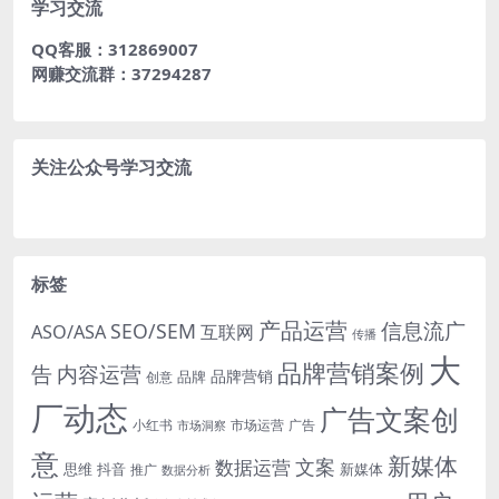
学习交流
QQ客服：312869007
网赚交流群：37294287
关注公众号学习交流
标签
产品运营
信息流广
SEO/SEM
ASO/ASA
互联网
传播
大
品牌营销案例
内容运营
告
品牌营销
品牌
创意
厂动态
广告文案创
小红书
市场洞察
市场运营
广告
意
新媒体
文案
数据运营
思维
抖音
新媒体
推广
数据分析