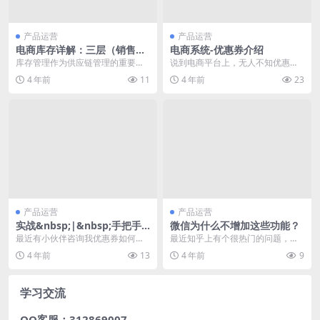
产品运营
产品运营
电商库存详解：三层（销售
电商系统-优惠券介绍
层、调度层、仓库层）来看库
库存管理作为供应链管理的重要组
说到电商平台上，无人不知优惠券
存设计
成部分，不论对于电商企业还是实
体系，它是一种常见的促销方式，
4 年前
11
4 年前
23
体企业都至关重要。库...
在规定的周期内，购买...
产品运营
产品运营
实战&nbsp;|&nbsp;手把手
微信为什么不增加这些功能？
教你优惠券的设计
最近有小伙伴咨询我优惠券如何设
最近知乎上有个很热门的问题，微
计？今天就实际举个例子来告诉大
信最应该增加的功能是什么？我提
4 年前
13
4 年前
9
家优惠券如何设计。 ...
了一些我的意见，获得...
学习交流
QQ客服：312869007