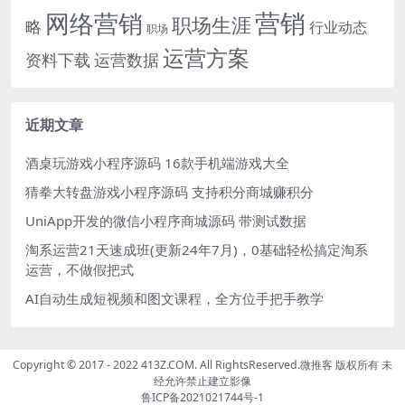
网络营销
营销
职场生涯
略
行业动态
职场
运营方案
运营数据
资料下载
近期文章
酒桌玩游戏小程序源码 16款手机端游戏大全
猜拳大转盘游戏小程序源码 支持积分商城赚积分
UniApp开发的微信小程序商城源码 带测试数据
淘系运营21天速成班(更新24年7月)，0基础轻松搞定淘系
运营，不做假把式
AI自动生成短视频和图文课程，全方位手把手教学
Copyright © 2017 - 2022 413Z.COM. All RightsReserved.
微推客
版权所有 未
经允许禁止建立影像
鲁ICP备2021021744号-1