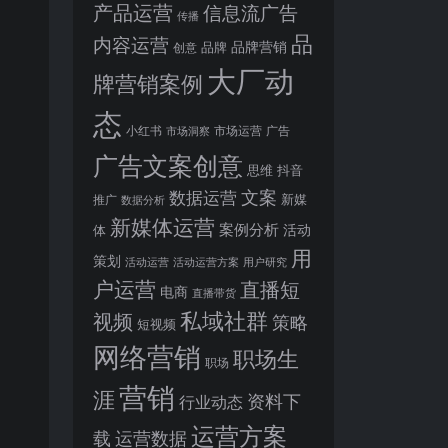
产品运营
信息流广告
传播
品
内容运营
品牌营销
品牌
创意
大厂动
牌营销案例
态
小红书
市场洞察
市场运营
广告
广告文案创意
思维
抖音
文案
数据运营
新媒
推广
数据分析
新媒体运营
案例分析
活动
体
用
策划
活动运营
活动运营方案
用户研究
户运营
直播短
电商
直播带货
私域社群
视频
策略
短视频
网络营销
职场生
职场
营销
涯
资料下
行业动态
运营方案
运营数据
载