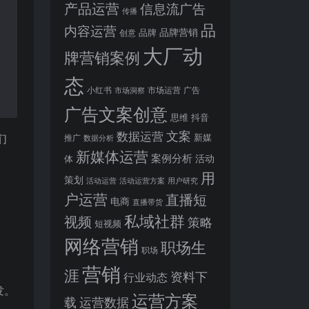
产品运营
信息流广告
传播
品
内容运营
品牌营销
品牌
创意
大厂动
牌营销案例
态
小红书
市场洞察
市场运营
广告
广告文案创意
思维
抖音
文案
数据运营
们
新媒
推广
数据分析
新媒体运营
案例分析
活动
体
用
策划
活动运营
活动运营方案
用户研究
户运营
直播短
电商
直播带货
私域社群
视频
策略
短视频
网络营销
职场生
职场
营销
涯
资料下
行业动态
发。
运营方案
运营数据
载