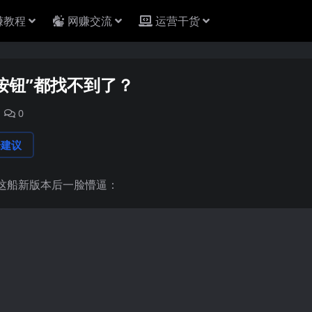
赚教程
网赚交流
运营干货
按钮”都找不到了？
0
论建议
这船新版本后一脸懵逼：