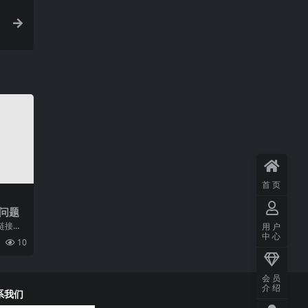
首页
问题
链接会
用户
中心
没有我
10
..
会员
介绍
系我们