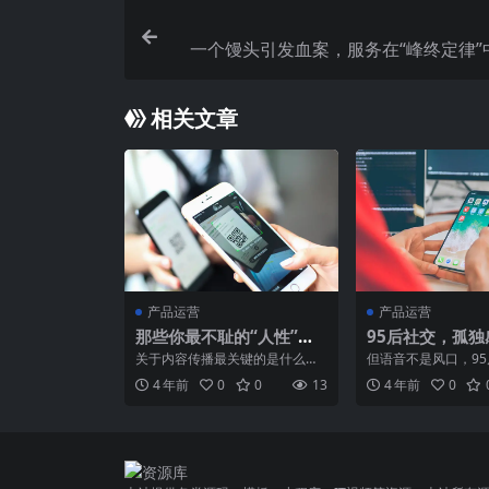
一个馒头引发血案，服务在“峰终定律”
变
相关文章
产品运营
产品运营
那些你最不耻的“人性”，
95后社交，孤独
才是内容传播必备的修行
大驱动力
关于内容传播最关键的是什么，
但语音不是风口，9
可能每个人都有不同的看法。而
交友市场才是。市场
4 年前
0
0
13
4 年前
0
本篇作者认为，那些你最不...
一款更优质的陌生人交友