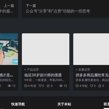
上一篇
下一篇
中的最大
公众号“分享”和“点赞”功能的一些思考
数是什么
产品运营
直播运营
感才是更
临近30岁设计师的境遇
拼多多商品属性常见
5后的陌生人
5年前，一身潇洒，带着2000
拼多多属性要改动，商品
仍然在等待
块，还未找到工作就直接来到了
不会受影响？商品属性里
0
15
4 年前
0
0
13
4 年前
0
0
...
北京，现在想来还真是年...
的品牌，要怎么填写？今天.
快速导航
关于本站
联