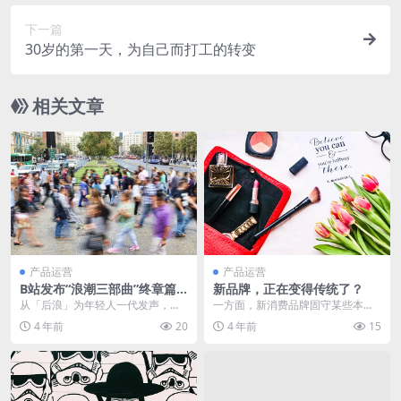
下一篇
30岁的第一天，为自己而打工的转变
相关文章
产品运营
产品运营
B站发布“浪潮三部曲”终章篇
新品牌，正在变得传统了？
《喜相逢》，这广告太神了！
从「后浪」为年轻人一代发声，到
一方面，新消费品牌固守某些本质
「入海」为年轻人解惑，再到这次
性东西，这也是品牌的核心优势；
4 年前
20
4 年前
15
「喜相逢」破圈让新老...
另一方面，新消费品牌...