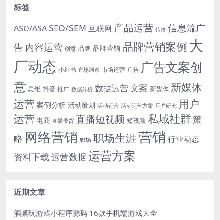
标签
产品运营
信息流广
SEO/SEM
ASO/ASA
互联网
传播
大
品牌营销案例
内容运营
告
品牌营销
品牌
创意
厂动态
广告文案创
小红书
市场洞察
市场运营
广告
意
新媒体
文案
数据运营
思维
抖音
新媒体
推广
数据分析
运营
用户
案例分析
活动策划
活动运营
活动运营方案
用户研究
运营
私域社群
直播短视频
策
电商
短视频
直播带货
网络营销
营销
职场生涯
略
行业动态
职场
运营方案
运营数据
资料下载
近期文章
酒桌玩游戏小程序源码 16款手机端游戏大全