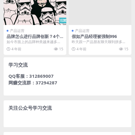
产品运营
产品运营
品牌怎么进行品牌创新？4个
假如产品经理被强制996
路径值得尝试
如今市面上的品牌种类越来越多，
昨天跟一产品朋友聊天聊到拼多多
各种新品牌不断的推出，很多新品
员工猝死，他表示自己公司已经实
4 年前
15
4 年前
15
牌用不一样的方式进行...
行996大半年了。 ...
学习交流
QQ客服：312869007
网赚交流群：37294287
关注公众号学习交流