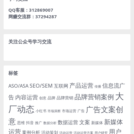
QQ客服：312869007
网赚交流群：37294287
关注公众号学习交流
标签
产品运营
信息流广
SEO/SEM
ASO/ASA
互联网
传播
大
品牌营销案例
内容运营
告
品牌营销
品牌
创意
厂动态
广告文案创
小红书
市场洞察
市场运营
广告
意
新媒体
文案
数据运营
思维
抖音
新媒体
推广
数据分析
运营
用户
案例分析
活动策划
活动运营
活动运营方案
用户研究