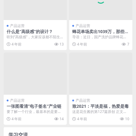
产品运营
产品运营
什么是“高级感”的设计？
蜂花单场卖出1039万，那些一
夜爆红的直播间都怎么样了
听到“高级感”，大家应该都不陌生。
导语：近日，国产洗护品牌蜂花一
设计师们，经常听到需求方说：“我
夜爆火，究竟是什么原因。在与同
4 年前
13
4 年前
7
想要那种很有...
类直播间竞争的关系中...
产品运营
产品运营
一张图看清”电子签名“产业链
致2021：平淡是福，热爱是毒
要了解一个行业，最基本的是要了
这是花生酱的第127篇原创 正文
解这个市场的上下游的参与主体及
共： 3923字 2图 预计...
4 年前
14
4 年前
10
运行逻辑。 要从事一...
学习交流