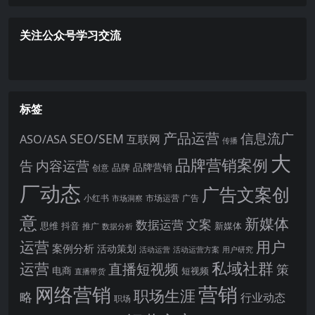
关注公众号学习交流
标签
产品运营
信息流广
SEO/SEM
ASO/ASA
互联网
传播
大
品牌营销案例
内容运营
告
品牌营销
品牌
创意
厂动态
广告文案创
小红书
市场洞察
市场运营
广告
意
新媒体
文案
数据运营
思维
抖音
新媒体
推广
数据分析
运营
用户
案例分析
活动策划
活动运营
活动运营方案
用户研究
运营
私域社群
直播短视频
策
电商
短视频
直播带货
网络营销
营销
职场生涯
略
行业动态
职场