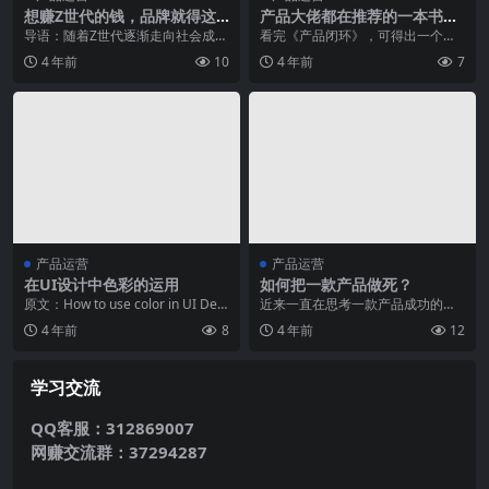
想赚Z世代的钱，品牌就得这
产品大佬都在推荐的一本书
么干！
《产品闭环》
导语：随着Z世代逐渐走向社会成为
看完《产品闭环》，可得出一个结
炙手可热的消费主力，得Z世代得天
论，此书定是一位优秀的产品经理
4 年前
10
4 年前
7
下，早已经形成了...
多年实践经验所得。我...
产品运营
产品运营
在UI设计中色彩的运用
如何把一款产品做死？
原文：How to use color in UI Desi
近来一直在思考一款产品成功的关
gn 原文地址：ht...
键要素是什么，后来发现产品的成
4 年前
8
4 年前
12
功不仅是很难复制的，...
学习交流
QQ客服：312869007
网赚交流群：37294287