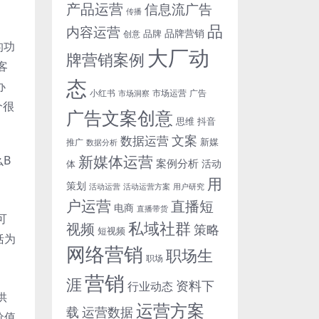
产品运营
信息流广告
传播
品
内容运营
品牌营销
品牌
创意
的功
大厂动
牌营销案例
客
态
办
小红书
市场洞察
市场运营
广告
个很
广告文案创意
思维
抖音
文案
数据运营
新媒
推广
数据分析
新媒体运营
么B
案例分析
活动
体
用
策划
活动运营
活动运营方案
用户研究
户运营
直播短
电商
直播带货
可
私域社群
视频
策略
短视频
括为
网络营销
职场生
职场
营销
涯
资料下
行业动态
供
运营方案
运营数据
载
价值