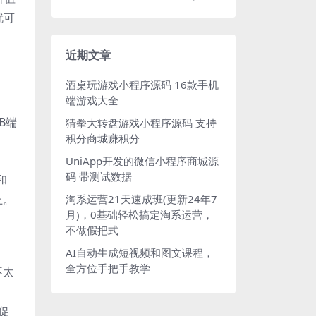
就可
近期文章
酒桌玩游戏小程序源码 16款手机
端游戏大全
B端
猜拳大转盘游戏小程序源码 支持
积分商城赚积分
UniApp开发的微信小程序商城源
码 带测试数据
和
上。
淘系运营21天速成班(更新24年7
月)，0基础轻松搞定淘系运营，
不做假把式
AI自动生成短视频和图文课程，
全方位手把手教学
不太
促