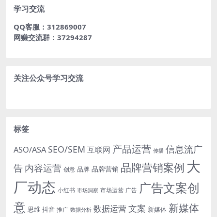
学习交流
QQ客服：312869007
网赚交流群：37294287
关注公众号学习交流
标签
产品运营
信息流广
SEO/SEM
ASO/ASA
互联网
传播
大
品牌营销案例
内容运营
告
品牌营销
品牌
创意
厂动态
广告文案创
小红书
市场洞察
市场运营
广告
意
新媒体
文案
数据运营
思维
抖音
新媒体
推广
数据分析