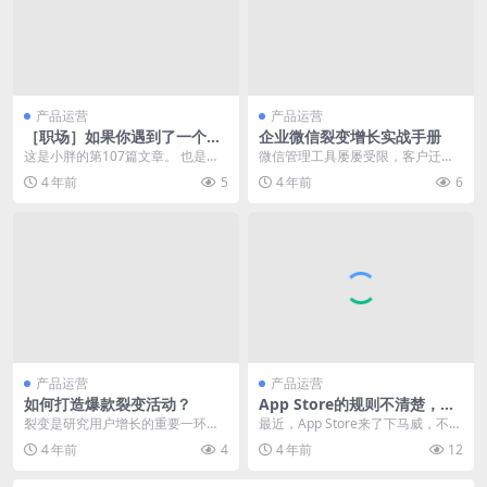
产品运营
产品运营
［职场］如果你遇到了一个糟
企业微信裂变增长实战手册
糕的老板
这是小胖的第107篇文章。 也是小
微信管理工具屡屡受限，客户迁移
胖30天打卡写作的第29篇。 书接上
至企业微信成为大势所趋，如何
4 年前
5
4 年前
6
回，今天还...
做，如何高效地做，如何...
产品运营
产品运营
如何打造爆款裂变活动？
App Store的规则不清楚，恐
怕应用会被下架哦
裂变是研究用户增长的重要一环。
最近，App Store来了下马威，不仅
起初，裂变活动只作为达成业务指
下架了众多知名的App，还将很多
4 年前
4
4 年前
12
标的一种新的增长方式...
待审核的...