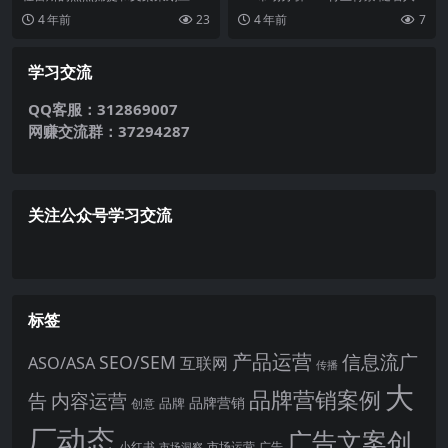
者
是所有做新媒体运营的人学习的对
们生活水平的提高，消费能力的提
4 年前
23
4 年前
7
象，但这并不是说所有...
升...
学习交流
QQ客服：312869007
网赚交流群：37294287
关注公众号学习交流
标签
产品运营
信息流广
SEO/SEM
ASO/ASA
互联网
传播
大
品牌营销案例
内容运营
告
品牌营销
品牌
创意
厂动态
广告文案创
小红书
市场洞察
市场运营
广告