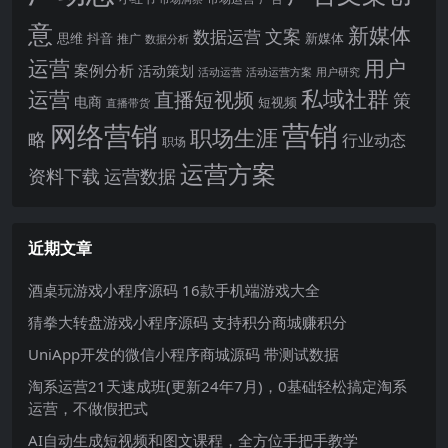
意
新媒体
文案
数据运营
思维
抖音
新媒体
推广
数据分析
运营
用户
案例分析
活动策划
活动运营
活动运营方案
用户研究
运营
私域社群
直播短视频
策
电商
短视频
直播带货
网络营销
营销
职场生涯
略
行业动态
职场
运营方案
运营数据
资料下载
近期文章
酒桌玩游戏小程序源码 16款手机端游戏大全
猜拳大转盘游戏小程序源码 支持积分商城赚积分
UniApp开发的微信小程序商城源码 带测试数据
淘系运营21天速成班(更新24年7月)，0基础轻松搞定淘系
运营，不做假把式
AI自动生成短视频和图文课程，全方位手把手教学