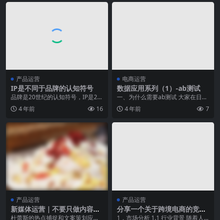
产品运营
电商运营
IP是不同于品牌的认知符号
数据应用系列（1）-ab测试
品牌是20世纪的认知符号，IP是21
一、为什么需要ab测试 大家在日常
世纪的认知符号。品牌是工业文明
工作中是否会遇到以下问题： 1）
4 年前
16
4 年前
7
商业的硕果，I...
产品经理提出一...
产品运营
产品运营
新媒体运营｜不要只做内容的
分享一个关于跨境电商的竞品
搬运工，更要去做内容的规划
分析报告
杜蕾斯的热点捕捉和文案策划应该
1．市场分析 1.1 行业背景 随着人