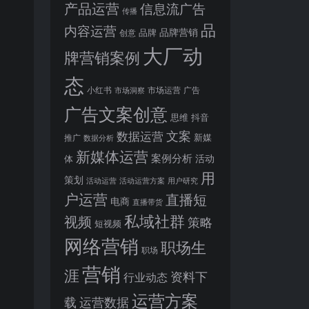
产品运营
信息流广告
传播
品
内容运营
品牌营销
品牌
创意
大厂动
牌营销案例
态
小红书
市场洞察
市场运营
广告
广告文案创意
思维
抖音
文案
数据运营
新媒
推广
数据分析
新媒体运营
案例分析
活动
体
用
策划
活动运营
活动运营方案
用户研究
户运营
直播短
电商
直播带货
私域社群
视频
策略
短视频
网络营销
职场生
职场
营销
涯
资料下
行业动态
运营方案
运营数据
载