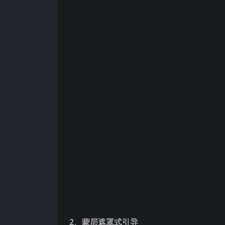
2、蒙层遮罩式引导