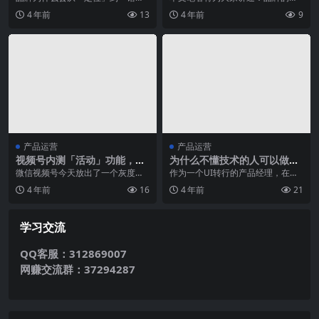
位」？品牌如何实现「错位」增
的是什么、对品牌三大误解，以及
4 年前
13
4 年前
9
长？ 进入正题，我们先来...
品牌打造四个核心步骤...
产品运营
产品运营
视频号内测「活动」功能，威
为什么不懂技术的人可以做产
力甚猛
品经理？
微信视频号今天放出了一个灰度测
作为一个UI转行的产品经理，在学
试功能：活动。 发布视频号内容
习技术的道路上，我觉得我是有发
4 年前
16
4 年前
21
时，可以发起一个「活...
言权的。 产品经理...
学习交流
QQ客服：312869007
网赚交流群：37294287