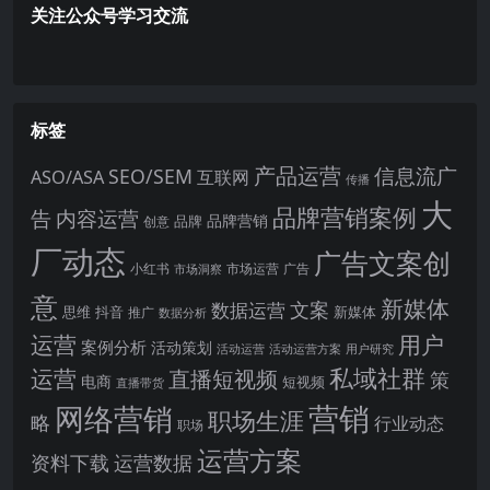
关注公众号学习交流
标签
产品运营
信息流广
SEO/SEM
ASO/ASA
互联网
传播
大
品牌营销案例
内容运营
告
品牌营销
品牌
创意
厂动态
广告文案创
小红书
市场洞察
市场运营
广告
意
新媒体
文案
数据运营
思维
抖音
新媒体
推广
数据分析
运营
用户
案例分析
活动策划
活动运营
活动运营方案
用户研究
运营
私域社群
直播短视频
策
电商
短视频
直播带货
网络营销
营销
职场生涯
略
行业动态
职场
运营方案
运营数据
资料下载