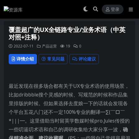
登录
覆盖超广的UX全链路专业/业务术语（中英
对照+注释）
2022-07-11
产品运营
19
0
详情介绍
常见问题
评论建议
最近发现在很多场合都有关于UX专业术语的使用场景，
比如dribbble搜个灵感的时候、写规范的时候和作品集
里排版的时候。但如果选择去度娘一下的话就会发现各
个平台五花八门还不一定100%专业的翻译━∑(￣□￣
*|||━。这里借助当时留英学数媒时候pro.Jules传授的
一些叨逼叨术语和自己的调研收集给大家分享一波，
确
保精准全面，建议收藏喔
。(PS：一些我自己觉得容易混