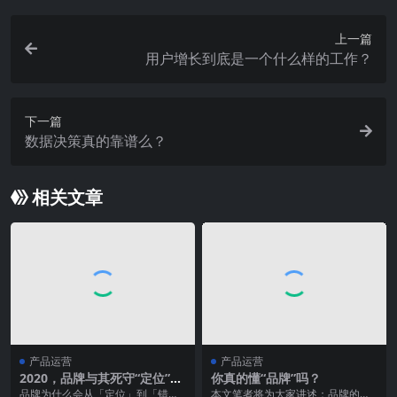
上一篇
用户增长到底是一个什么样的工作？
下一篇
数据决策真的靠谱么？
相关文章
产品运营
产品运营
2020，品牌与其死守“定位”，
你真的懂“品牌”吗？
不如“错位”增长
品牌为什么会从「定位」到「错
本文笔者将为大家讲述：品牌的目