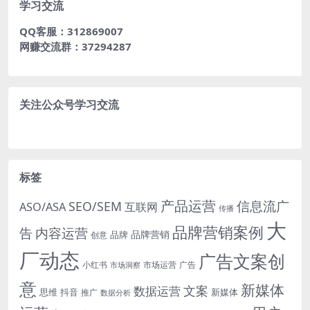
学习交流
QQ客服：312869007
网赚交流群：37294287
关注公众号学习交流
标签
产品运营
信息流广
SEO/SEM
ASO/ASA
互联网
传播
大
品牌营销案例
内容运营
告
品牌营销
品牌
创意
厂动态
广告文案创
小红书
市场洞察
市场运营
广告
意
新媒体
文案
数据运营
思维
抖音
新媒体
推广
数据分析