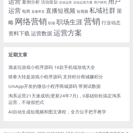
运营
用户
案例分析
活动策划
活动运营
活动运营方案
用户研究
运营
私域社群
直播短视频
策
电商
短视频
直播带货
网络营销
营销
职场生涯
略
行业动态
职场
运营方案
运营数据
资料下载
近期文章
酒桌玩游戏小程序源码 16款手机端游戏大全
猜拳大转盘游戏小程序源码 支持积分商城赚积分
UniApp开发的微信小程序商城源码 带测试数据
淘系运营21天速成班(更新24年7月)，0基础轻松搞定淘系
运营，不做假把式
AI自动生成短视频和图文课程，全方位手把手教学