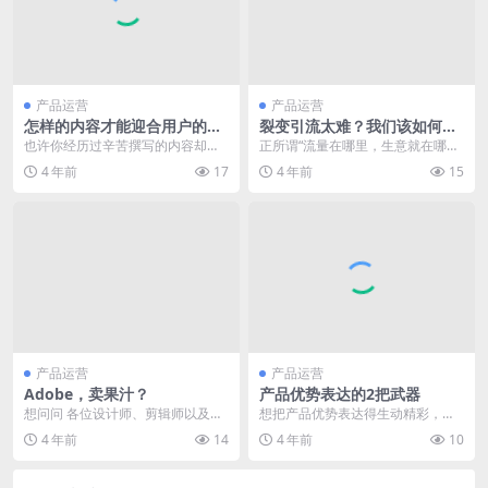
产品运营
产品运营
怎样的内容才能迎合用户的需
裂变引流太难？我们该如何玩
求？
转社交电商？
也许你经历过辛苦撰写的内容却不
正所谓“流量在哪里，生意就在哪
被用户买账的情况，你有没有想过
里”，在互联网快速发展的今天，拼
4 年前
17
4 年前
15
那是因为你的内容偏离...
多多借助“拼团+低...
产品运营
产品运营
Adobe，卖果汁？
产品优势表达的2把武器
想问问 各位设计师、剪辑师以及各
想把产品优势表达得生动精彩，淋
路插画师 （包括苦命要自己P图的
漓尽致，本文作者与你们分享了2把
4 年前
14
4 年前
10
小编） 看到这些...
武器：【跨界名词组...