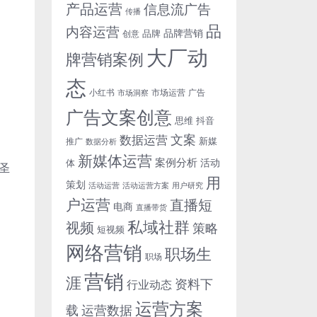
产品运营
信息流广告
传播
品
内容运营
品牌营销
品牌
创意
大厂动
牌营销案例
态
小红书
市场洞察
市场运营
广告
广告文案创意
思维
抖音
文案
数据运营
新媒
推广
数据分析
新媒体运营
案例分析
活动
体
圣
用
策划
活动运营
活动运营方案
用户研究
户运营
直播短
电商
直播带货
私域社群
视频
策略
短视频
网络营销
职场生
职场
营销
涯
资料下
行业动态
运营方案
运营数据
载