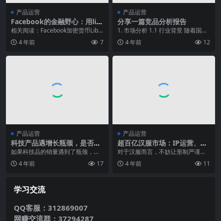
产品运营
产品运营
Facebook的金融野心：用libr
分享一篇竞品分析报告
a构建全球化货币
相关阅读：Facebook加密货币Libr
1. 市场分析 1.1 行业背景 随着国内
a白皮书（中英文对照） \”...
经济的发展，中国消费市场进入新
4 年前
7
4 年前
12
一轮消费...
产品运营
产品运营
科技产品遇增长瓶颈，是否可
超百亿汉服市场：IP运营、低
借营销发力？
价抢客、国潮进阶
如果科技品的销量遇到了瓶颈，产
对于汉服而言，不妨让形制严谨，
品究竟该重新定义、功能改进还是
版型优秀的汉服礼服成为汉民族重
4 年前
17
4 年前
11
营销发力？ 科技产品...
要传统节日和礼仪场合...
学习交流
QQ客服：312869007
网赚交流群：37294287