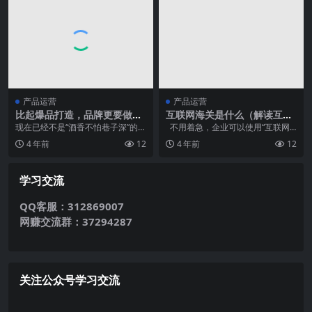
产品运营
产品运营
比起爆品打造，品牌更要做好
互联网海关是什么（解读互联
营销基本功
网海关喊你来办业务啦）
现在已经不是“酒香不怕巷子深”的时
不用着急，企业可以使用“互联网
代了，营销对于一个品牌来说是提
+稽查”平台...
4 年前
12
4 年前
12
高曝光度的必要手...
学习交流
QQ客服：312869007
网赚交流群：37294287
关注公众号学习交流