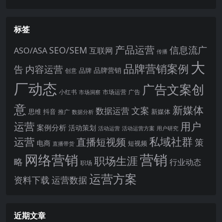
标签
产品运营
信息流广
SEO/SEM
ASO/ASA
互联网
传播
大
品牌营销案例
内容运营
告
品牌营销
品牌
创意
厂动态
广告文案创
小红书
市场洞察
市场运营
广告
意
新媒体
文案
数据运营
思维
抖音
新媒体
推广
数据分析
运营
用户
案例分析
活动策划
活动运营
活动运营方案
用户研究
运营
私域社群
直播短视频
策
电商
短视频
直播带货
网络营销
营销
职场生涯
略
行业动态
职场
运营方案
运营数据
资料下载
近期文章