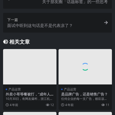
关于朋友圈「话题标签」的一些思考
下一篇
面试中听到这句话是不是代表凉了？
相关文章
产品运营
产品运营
外卖小哥等餐被打，“成年人的
是品牌广告，还是销售广告？
崩溃，只在一瞬间”
10月30日，有网友爆料，浙江杭州
任何企业的每一支广告，都应该以
一名外卖员取餐时情绪失控，砸东
销售为目的，但也必须从长远看来
4 年前
12
4 年前
11
西发泄。随后，店...
对品牌的发展有帮助。...