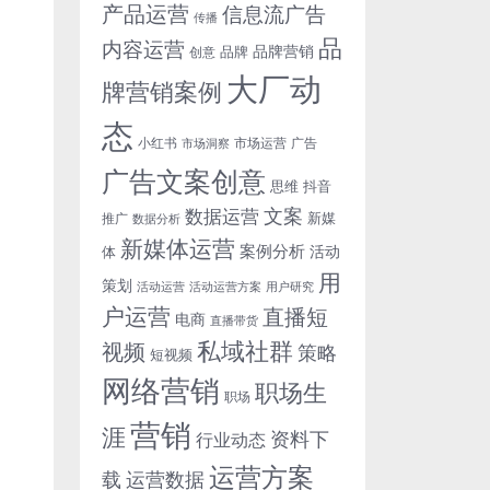
产品运营
信息流广告
传播
品
内容运营
品牌营销
品牌
创意
大厂动
牌营销案例
态
小红书
市场洞察
市场运营
广告
广告文案创意
思维
抖音
文案
数据运营
新媒
推广
数据分析
新媒体运营
案例分析
活动
体
用
策划
活动运营
活动运营方案
用户研究
户运营
直播短
电商
直播带货
私域社群
视频
策略
短视频
网络营销
职场生
职场
营销
涯
资料下
行业动态
运营方案
运营数据
载