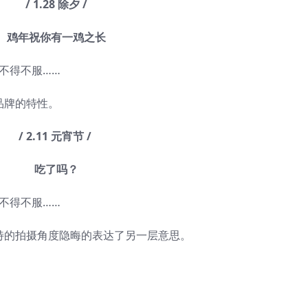
/ 1.28 除夕 /
鸡年祝你有一鸡之长
品牌的特性。
/ 2.11 元宵节 /
吃了吗？
特的拍摄角度隐晦的表达了另一层意思。