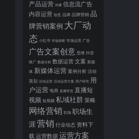
产品运营
信息流广告
传播
品
内容运营
品牌营销
品牌
创意
大厂动
牌营销案例
态
小红书
市场洞察
市场运营
广告
广告文案创意
思维
抖音
文案
数据运营
新媒
推广
数据分析
新媒体运营
案例分析
活动
体
用
策划
活动运营
活动运营方案
用户研究
户运营
直播短
电商
直播带货
私域社群
视频
策略
短视频
网络营销
职场生
职场
营销
涯
资料下
行业动态
运营方案
运营数据
载