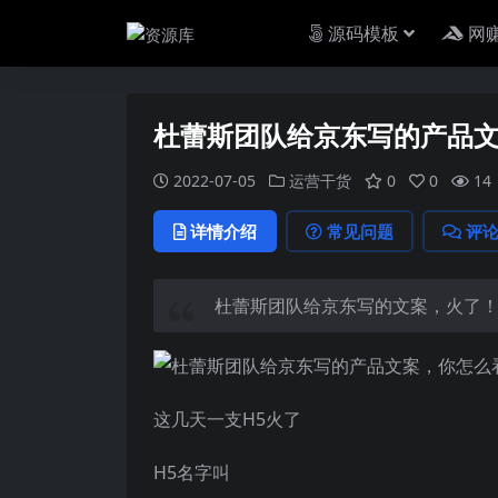
源码模板
网
杜蕾斯团队给京东写的产品
2022-07-05
运营干货
0
0
14
详情介绍
常见问题
评
杜蕾斯团队给京东写的文案，火了
这几天一支H5火了
H5名字叫