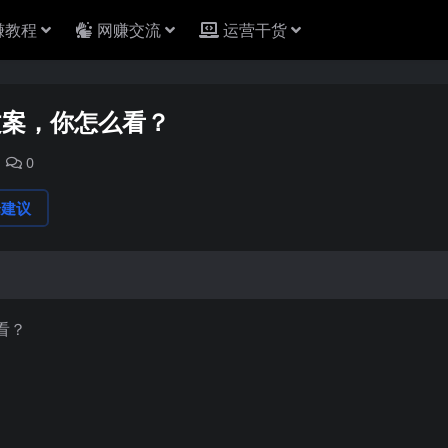
赚教程
网赚交流
运营干货
文案，你怎么看？
0
论建议
！