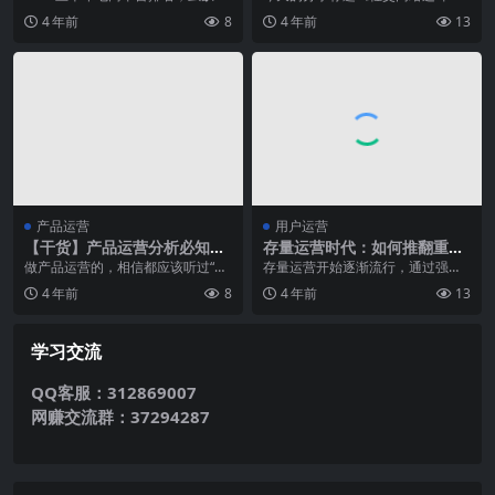
源？
抖音和快手没写上外。总体来说数
炸案》有点恐怖，感觉要发生大事
4 年前
8
4 年前
13
据是比较全面的。...
了。先联想两个具有连...
产品运营
用户运营
【干货】产品运营分析必知的
存量运营时代：如何推翻重建
万金油——漏斗模型
会员成长体系
做产品运营的，相信都应该听过“漏
存量运营开始逐渐流行，通过强调
斗模型”这个名词，通俗点说，就是
和优化会员体系提高用户留存是不
4 年前
8
4 年前
13
从起点到终点有多...
得不去尝试的方法。 ...
学习交流
QQ客服：312869007
网赚交流群：37294287