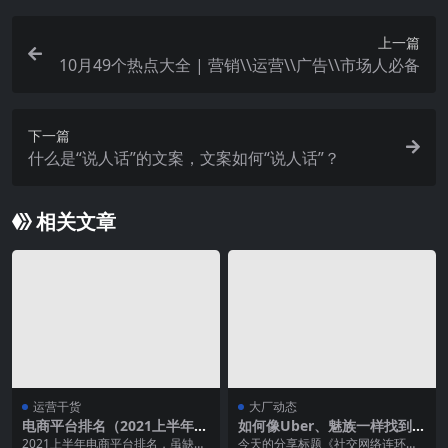
上一篇
10月49个热点大全 | 营销\\运营\\广告\\市场人必备
下一篇
什么是“说人话”的文案，文案如何“说人话”？
相关文章
运营干货
大厂动态
电商平台排名（2021上半年电
如何像Uber、魅族一样找到
商平台排名）
“社交网络连环爆炸案”的引爆
2021上半年电商平台排名，虽缺了
今天的分享标题《社交网络连环爆