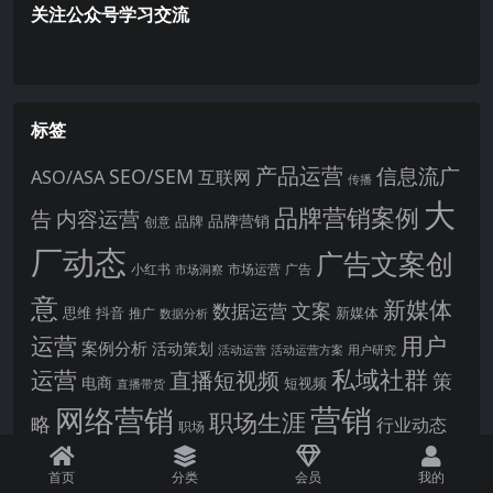
关注公众号学习交流
标签
产品运营
信息流广
SEO/SEM
ASO/ASA
互联网
传播
大
品牌营销案例
内容运营
告
品牌营销
品牌
创意
厂动态
广告文案创
小红书
市场洞察
市场运营
广告
意
新媒体
文案
数据运营
思维
抖音
新媒体
推广
数据分析
运营
用户
案例分析
活动策划
活动运营
活动运营方案
用户研究
运营
私域社群
直播短视频
策
电商
短视频
直播带货
网络营销
营销
职场生涯
略
行业动态
职场
运营方案
运营数据
资料下载
首页
分类
会员
我的