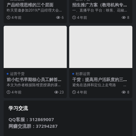
产品经理思维的三个层面
招生推广方案（教培机构专
用：招生推广渠道及运作方
昨天受邀参加2019产品经理大会，
一、直播平台 平台：映客、花椒、
式）
我的分享主题是“从产品，到模式，
一直播等； 产品特点：直观性、即
4 年前
6
4 年前
8
到产业”，介绍...
时互动性、代入感...
运营干货
社群运营
前小红书早期核心员工解答内
干货：提高用户活跃度的三大
容运营问题
游戏开发技巧
本文为作者根据陈维贤授课的课后
避免在选择和定位上走弯路 产
答疑笔记整理而成： 1.基于运营，
品诞生的时间点很重要。“同样的产
4 年前
23
4 年前
8
抛开企业，如果是...
品在不同的时间诞生...
学习交流
QQ客服：312869007
网赚交流群：37294287