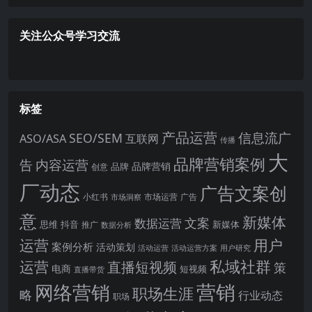
关注公众号学习交流
标签
产品运营
信息流广
SEO/SEM
ASO/ASA
互联网
传播
大
品牌营销案例
内容运营
告
品牌营销
品牌
创意
厂动态
广告文案创
小红书
市场洞察
市场运营
广告
意
新媒体
文案
数据运营
思维
抖音
新媒体
推广
数据分析
运营
用户
案例分析
活动策划
活动运营
活动运营方案
用户研究
运营
私域社群
直播短视频
策
电商
短视频
直播带货
网络营销
营销
职场生涯
略
行业动态
职场