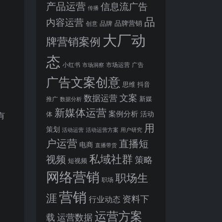
产品运营
信息流广告
传播
品
内容运营
品牌营销
品牌
创意
大厂动
牌营销案例
态
小红书
市场洞察
市场运营
广告
广告文案创意
思维
抖音
文案
数据运营
新媒
推广
数据分析
新媒体运营
案例分析
活动
体
有
用
策划
活动运营
活动运营方案
用户研究
户运营
直播短
电商
直播带货
私域社群
视频
策略
短视频
网络营销
职场生
职场
营销
涯
资料下
行业动态
运营方案
运营数据
载