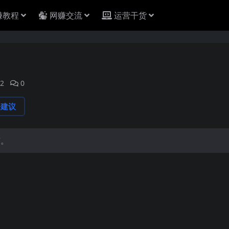
赚教程
网赚交流
运营干货
2
0
论建议
节。