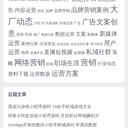
大
品牌营销案例
内容运营
告
品牌营销
品牌
创意
厂动态
广告文案创
小红书
市场洞察
市场运营
广告
意
新媒体
文案
数据运营
思维
抖音
新媒体
推广
数据分析
运营
用户
案例分析
活动策划
活动运营
活动运营方案
用户研究
运营
私域社群
直播短视频
策
电商
短视频
直播带货
网络营销
营销
职场生涯
略
行业动态
职场
运营方案
运营数据
资料下载
近期文章
酒桌玩游戏小程序源码 16款手机端游戏大全
猜拳大转盘游戏小程序源码 支持积分商城赚积分
UniApp开发的微信小程序商城源码 带测试数据