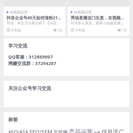
短视频运营
短视频运营
抖音企业号45天如何涨粉21
秀场直播这门生意，在视频号
万？
能有新玩法？
导读：本文为大家分析了【抖音企
对许多人来说，观看小姐姐直播唱
业号经营排行榜-家居建材行业TOP
歌、跳舞是一种消磨时间的方式；
4 年前
23
4 年前
15
20】中3家上榜...
但在一些人的眼里，秀...
学习交流
QQ客服：312869007
网赚交流群：37294287
关注公众号学习交流
标签
产品运营
信息流广
SEO/SEM
ASO/ASA
互联网
传播