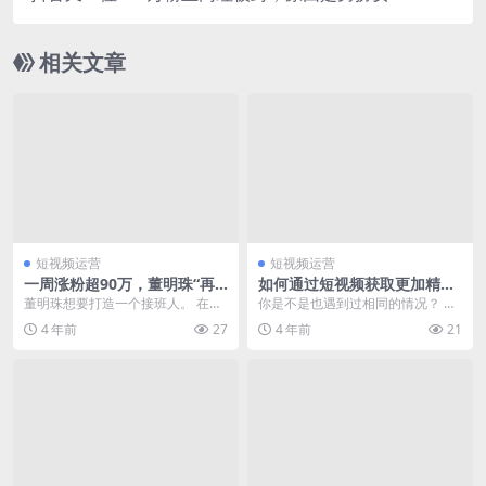
装？
相关文章
短视频运营
短视频运营
一周涨粉超90万，董明珠“再
如何通过短视频获取更加精准
造”董明珠
的粉丝？
董明珠想要打造一个接班人。 在中
你是不是也遇到过相同的情况？ 明
国制造业领袖峰会上，董明珠正式
明视频的点赞量非常高，但粉丝数
4 年前
27
4 年前
21
介绍了她的秘书：2...
却不高； 明明粉丝...