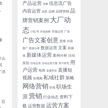
产品运营
信息流广告
攻
传播
品
，
内容运营
品牌营销
品牌
创意
大厂动
牌营销案例
态
小红书
市场洞察
市场运营
广告
广告文案创意
量
思维
抖音
文案
数据运营
新媒
推广
数据分析
新媒体运营
案例分析
活动
体
什么
用
策划
活动运营
活动运营方案
用户研究
其
户运营
直播短
电商
直播带货
了消
私域社群
视频
策略
短视频
网络营销
职场生
职场
营销
涯
资料下
行业动态
，且
运营方案
运营数据
载