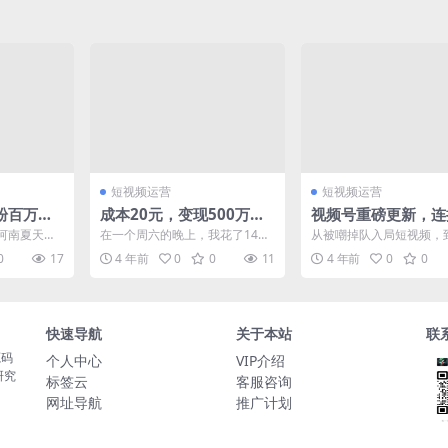
短视频运营
短视频运营
粉百万到
成本20元，变现500万？
视频号重磅更新，连
用了3个
播放量超465亿的解压视
信私域流量的最强入
河南夏天的
在一个周六的晚上，我花了14分
从被嘲掉队入局短视频，
频到底有什么门道
了？
后，很多企
45秒的时间，在B站上完整地看
形成一个喷发的流量口，
0
17
4 年前
0
0
11
4 年前
0
0
的...
完了一个弄倒多米诺骨...
背靠微信打了一场翻身仗，.
快速导航
关于本站
联
源码
个人中心
VIP介绍
研究
标签云
客服咨询
网址导航
推广计划