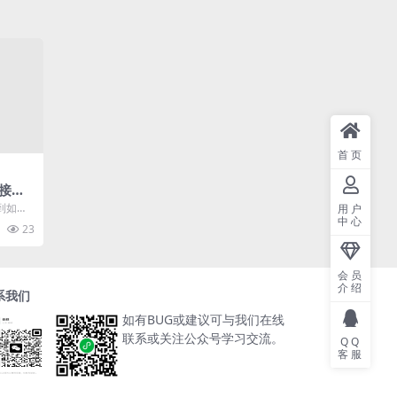
首页
接微
口来
到如今
用户
中心
视频号
23
..
会员
介绍
系我们
如有BUG或建议可与我们在线
联系或关注公众号学习交流。
QQ
客服