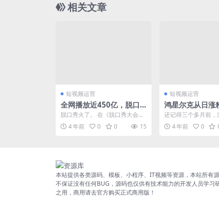
相关文章
短视频运营
短视频运营
全网播放近450亿，脱口
鸿星尔克从日涨
秀杀向短视频
每天掉粉1万，只
脱口秀火了。 在《脱口秀大会》
还记得三个多月前，
月？
第四季刚开播时，有实力的新人
特大暴雨么？暴雨过
4 年前
0
0
15
4 年前
0
不断炸场，台下观众爆笑...
业都加入了捐款支援河南
本站提供各类源码、模板、小程序、IT视频等资源，本站所有
不保证没有任何BUG，源码也仅供有技术能力的开发人员学习
之用，商用请去官方购买正式商用版！