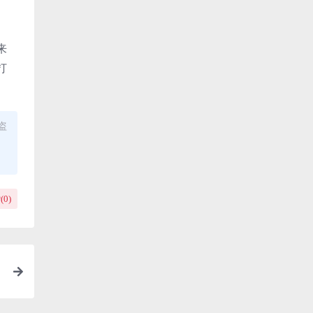
来
打
盗
(
0
)