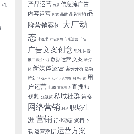
产品运营
信息流广告
、机
传播
品
内容运营
品牌营销
品牌
创意
大厂动
牌营销案例
增
态
小红书
市场洞察
市场运营
广告
广告文案创意
思维
抖音
文案
数据运营
新媒
推广
数据分析
新媒体运营
案例分析
活动
体
用
策划
活动运营
活动运营方案
用户研究
户运营
直播短
电商
直播带货
私域社群
视频
策略
短视频
网络营销
职场生
职场
营销
涯
资料下
行业动态
运营方案
运营数据
载