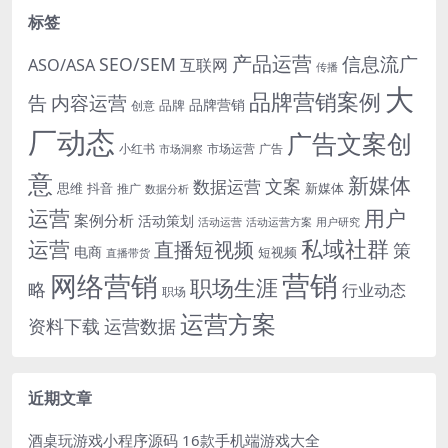
标签
产品运营
信息流广
SEO/SEM
ASO/ASA
互联网
传播
大
品牌营销案例
内容运营
告
品牌营销
品牌
创意
厂动态
广告文案创
小红书
市场洞察
市场运营
广告
意
新媒体
文案
数据运营
思维
抖音
新媒体
推广
数据分析
运营
用户
案例分析
活动策划
活动运营
活动运营方案
用户研究
运营
私域社群
直播短视频
策
电商
短视频
直播带货
网络营销
营销
职场生涯
略
行业动态
职场
运营方案
运营数据
资料下载
近期文章
酒桌玩游戏小程序源码 16款手机端游戏大全