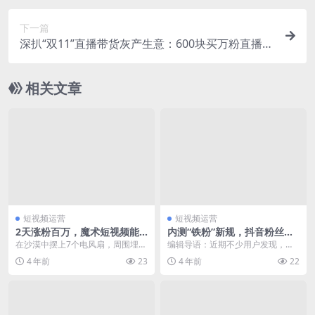
下一篇
深扒“双11”直播带货灰产生意：600块买万粉直播
号，抖快成主阵地？
相关文章
短视频运营
短视频运营
2天涨粉百万，魔术短视频能
内测“铁粉”新规，抖音粉丝更
变出“下一个刘谦”吗？
值钱了？
在沙漠中摆上7个电风扇，周围埋设
编辑导语：近期不少用户发现，抖
1个线圈，等风来再启动发电机，随
音的推送机制出现了新的变化，而
4 年前
23
4 年前
22
后神奇的一幕发生...
向粉丝推送转变的这一...