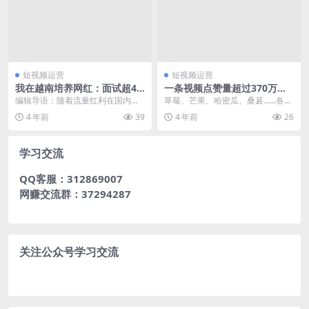
短视频运营
短视频运营
我在越南培养网红：面试超40
一条视频点赞量超过370万，
个模特后，内心崩溃了
治愈系美食为何频出爆款？
编辑导语：随着流量红利在国内趋
草莓、芒果、哈密瓜、桑葚……各类
于饱和，很多人纷纷将目光投向东
色彩鲜艳的水果倒入盛满水的透明
4 年前
39
4 年前
26
南亚市场，想在这些国...
盆，发出具有节奏感...
学习交流
QQ客服：312869007
网赚交流群：37294287
关注公众号学习交流