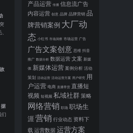
产品运营
信息流广告
传播
品
内容运营
品牌营销
品牌
创意
助
大厂动
牌营销案例
突
毛、
态
小红书
市场洞察
市场运营
广告
广告文案创意
思维
抖音
文案
数据运营
新媒
推广
数据分析
新媒体运营
案例分析
活动
体
故
用
策划
活动运营
活动运营方案
用户研究
户运营
直播短
电商
直播带货
私域社群
视频
策略
短视频
网络营销
职场生
。
据
职场
我们
营销
涯
资料下
行业动态
运营方案
运营数据
载