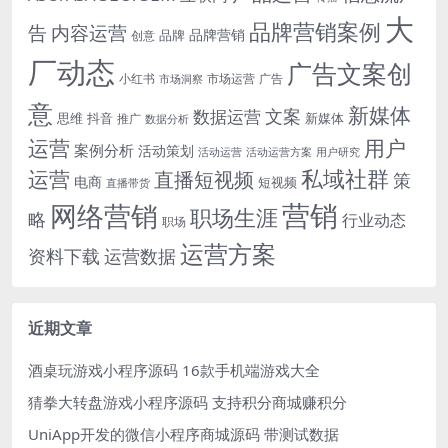
大
品牌营销案例
内容运营
告
品牌营销
品牌
创意
厂动态
广告文案创
小红书
市场洞察
市场运营
广告
意
新媒体
文案
数据运营
思维
抖音
新媒体
推广
数据分析
运营
用户
案例分析
活动策划
活动运营
活动运营方案
用户研究
运营
私域社群
直播短视频
策
电商
短视频
直播带货
网络营销
营销
职场生涯
略
行业动态
职场
运营方案
运营数据
资料下载
近期文章
酒桌玩游戏小程序源码 16款手机端游戏大全
猜拳大转盘游戏小程序源码 支持积分商城赚积分
UniApp开发的微信小程序商城源码 带测试数据