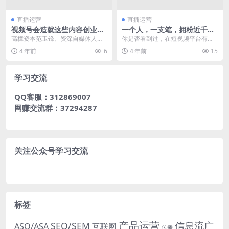
直播运营
直播运营
视频号会造就这些内容创业机
一个人，一支笔，拥粉近千
会！2位专家直播给出发展建
万，赵小黎是如何在绘画领域
高樟资本范卫锋、资深自媒体人黑
你是否看到过，在短视频平台有人
议
一路蹿红的？
马良驹，他们二位在公众号刚出来
潇洒自如的挥笔、泼墨，而我们在
4 年前
6
4 年前
15
时，就在深度参与、并...
她手中画笔的挥舞下，...
学习交流
QQ客服：312869007
网赚交流群：37294287
关注公众号学习交流
标签
产品运营
信息流广
SEO/SEM
ASO/ASA
互联网
传播