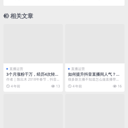
个10亿品牌？
相关文章
直播运营
直播运营
3个月涨粉千万，经历4次转
如何提升抖音直播间人气？一
型，她成了抖音最不能惹的女
定要学的3种抖音直播话术！
作者 | 陈出木 2018年春节，抖音突
很多新主播不知道怎么做直播带
人之一
然异军突起，开启了短...
货？都希望自己能像李佳琦、薇
4 年前
13
4 年前
16
娅、辛巴等网红一样成为拥...