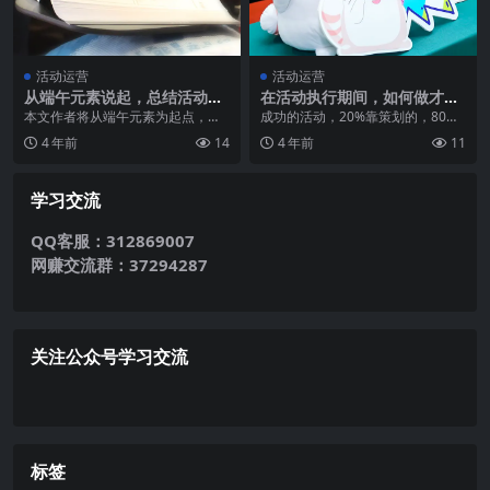
活动运营
活动运营
从端午元素说起，总结活动的
在活动执行期间，如何做才能
3个方向19个小点
确保活动达到预期？
本文作者将从端午元素为起点，主
成功的活动，20%靠策划的，80%
要用联想法和反转法找出活动的切
靠执行。 好的产品，也可能没有人
4 年前
14
4 年前
11
入点，分为3个方向和...
知道，毕竟，酒...
学习交流
QQ客服：312869007
网赚交流群：37294287
关注公众号学习交流
标签