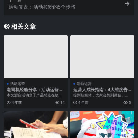
活动复盘：活动拉粉的5个步骤
相关文章
活动运营
活动运营
老司机经验分享：活动运营要
运营人成长指南：4大维度告
掌握哪些套路
诉你，如何成为新媒体操盘手
本文源自活动盒子产品总监在极光
提到新媒体，大家会想到微信、微
开发者线下沙龙活动《数据驱动下
博、抖音等社交流量平台，这些已
4 年前
14
4 年前
8
的产品运营》的分享，...
经是大多数企业获客的...