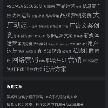
产品运营
信息流广
SEO/SEM
ASO/ASA
互联网
传播
大
品牌营销案例
内容运营
告
品牌营销
品牌
创意
厂动态
广告文案创
小红书
市场洞察
市场运营
广告
意
新媒体
文案
数据运营
思维
抖音
新媒体
推广
数据分析
运营
用户
案例分析
活动策划
活动运营
活动运营方案
用户研究
运营
私域社群
直播短视频
策
电商
短视频
直播带货
网络营销
营销
职场生涯
略
行业动态
职场
运营方案
运营数据
资料下载
近期文章
酒桌玩游戏小程序源码 16款手机端游戏大全
猜拳大转盘游戏小程序源码 支持积分商城赚积分