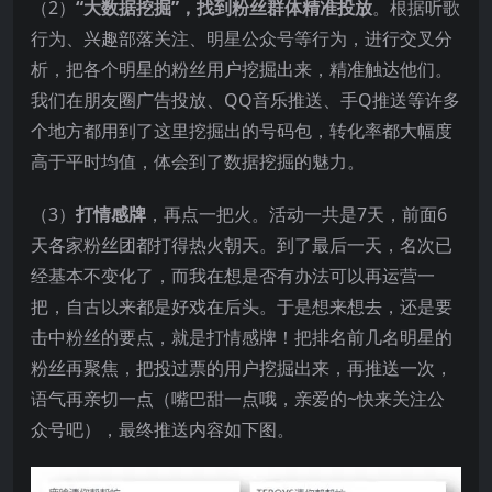
（2）
“大数据挖掘”，找到粉丝群体精准投放
。根据听歌
行为、兴趣部落关注、明星公众号等行为，进行交叉分
析，把各个明星的粉丝用户挖掘出来，精准触达他们。
我们在朋友圈广告投放、QQ音乐推送、手Q推送等许多
个地方都用到了这里挖掘出的号码包，转化率都大幅度
高于平时均值，体会到了数据挖掘的魅力。
（3）
打情感牌
，再点一把火。活动一共是7天，前面6
天各家粉丝团都打得热火朝天。到了最后一天，名次已
经基本不变化了，而我在想是否有办法可以再运营一
把，自古以来都是好戏在后头。于是想来想去，还是要
击中粉丝的要点，就是打情感牌！把排名前几名明星的
粉丝再聚焦，把投过票的用户挖掘出来，再推送一次，
语气再亲切一点（嘴巴甜一点哦，亲爱的~快来关注公
众号吧），最终推送内容如下图。