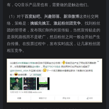
有，QQ音乐产品里也有，需要做的是触达他们。
（1）对于
百度贴吧、兴趣部落、新浪微博
这类社交网
络，策略是：
擒贼先擒王、激起粉丝团竞争
。找到粉丝
团的管理者，发布我们制作的宣传贴，当然宣传贴走的
是亲民路线而不是硬广，然后粉丝之间一般会开始产生
自传播。在投票过程中，发布实时战况，让几家粉丝团
相互竞争。