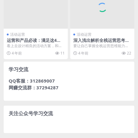
活动运营
活动运营
运营和产品必读：满足这4
深入浅出解析全栈运营思考框
点，没有什么活动做不好
架
看上去设计精良的活动方案，和产
要让自己掌握全栈运营思维能力，
品端也充分沟通并达成共识，最后
必须长时间的进行刻意练习，技能
4 年前
11
4 年前
22
实施却惨不忍睹，懵了...
只能被习得。 在互联...
学习交流
QQ客服：312869007
网赚交流群：37294287
关注公众号学习交流