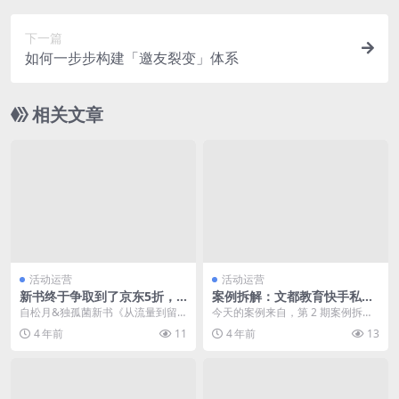
下一篇
如何一步步构建「邀友裂变」体系
相关文章
活动运营
活动运营
新书终于争取到了京东5折，
案例拆解：文都教育快手私域
仅限3天！
流量
自松月&独孤菌新书《从流量到留
今天的案例来自，第 2 期案例拆解
量：让你的产品实现低成本持续增
活动的优秀选手丁丁，带来的案例
4 年前
11
4 年前
13
长》正式发售...
拆解是...