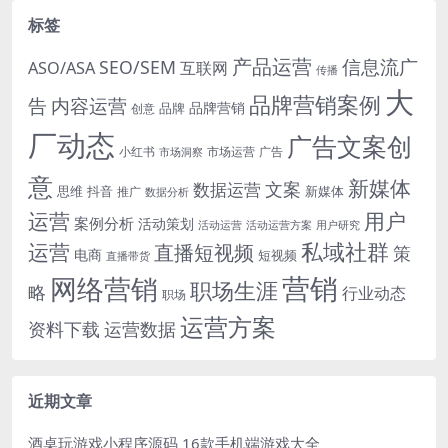
标签
产品运营
信息流广
SEO/SEM
ASO/ASA
互联网
传播
大
品牌营销案例
内容运营
告
品牌营销
品牌
创意
厂动态
广告文案创
小红书
市场洞察
市场运营
广告
意
新媒体
文案
数据运营
思维
抖音
新媒体
推广
数据分析
运营
用户
案例分析
活动策划
活动运营
活动运营方案
用户研究
运营
私域社群
直播短视频
策
电商
短视频
直播带货
网络营销
营销
职场生涯
略
行业动态
职场
运营方案
运营数据
资料下载
近期文章
酒桌玩游戏小程序源码 16款手机端游戏大全